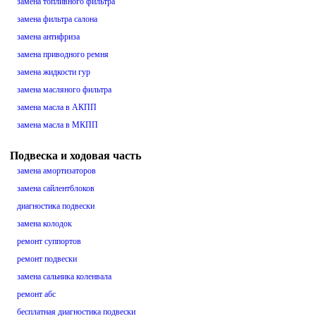
замена топливного фильтра
замена фильтра салона
замена антифриза
замена приводного ремня
замена жидкости гур
замена масляного фильтра
замена масла в АКПП
замена масла в МКПП
Подвеска и ходовая часть
замена амортизаторов
замена сайлентблоков
диагностика подвески
замена колодок
ремонт суппортов
ремонт подвески
замена сальника коленвала
ремонт абс
бесплатная диагностика подвески