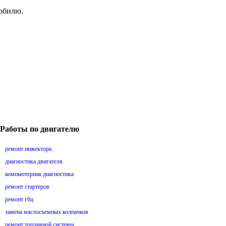
мобилю.
Работы по двигателю
ремонт инжектора
диагностика двигателя
компьютерная диагностика
ремонт стартеров
ремонт гбц
замена маслосъемных колпачков
ремонт топливной системы