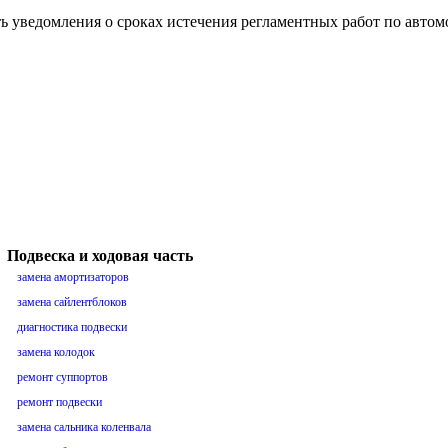
ть уведомления о сроках истечения регламентных работ по авто
Подвеска и ходовая часть
замена амортизаторов
замена сайлентблоков
диагностика подвески
замена колодок
ремонт суппортов
ремонт подвески
замена сальника коленвала