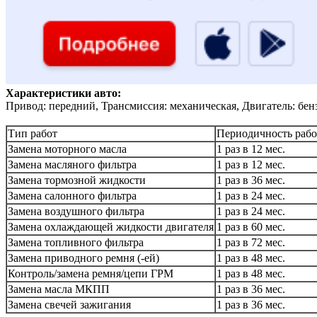
Характеристики авто:
Привод: передний, Трансмиссия: механическая, Двигатель: бен
Тип работ
Периодичность рабо
Замена моторного масла
1 раз в 12 мес.
Замена масляного фильтра
1 раз в 12 мес.
Замена тормозной жидкости
1 раз в 36 мес.
Замена салонного фильтра
1 раз в 24 мес.
Замена воздушного фильтра
1 раз в 24 мес.
Замена охлаждающей жидкости двигателя
1 раз в 60 мес.
Замена топливного фильтра
1 раз в 72 мес.
Замена приводного ремня (-ей)
1 раз в 48 мес.
Контроль/замена ремня/цепи ГРМ
1 раз в 48 мес.
Замена масла МКПП
1 раз в 36 мес.
Замена свечей зажигания
1 раз в 36 мес.