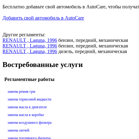
Бесплатно добавьте свой автомобиль в AutoCare, чтобы получа
Добавить свой автомобиль в AutoCare
Другие регламенты:
RENAULT , Laguna, 1996
бензин, передний, механическая
RENAULT , Laguna, 1996
бензин, передний, механическая
RENAULT , Laguna, 1996
дизель, передний, механическая
Востребованные услуги
Регламентные работы
замена ремня грм
замена тормозной жидкости
замена масла в двигателе
замена масла в коробке
замена воздушного фильтра
замена свечей
замена топливного фильтра