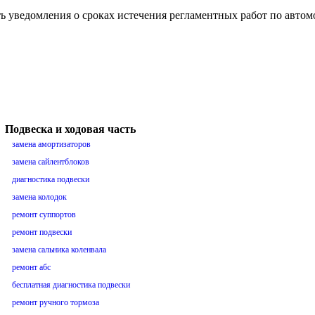
ть уведомления о сроках истечения регламентных работ по авто
Подвеска и ходовая часть
замена амортизаторов
замена сайлентблоков
диагностика подвески
замена колодок
ремонт суппортов
ремонт подвески
замена сальника коленвала
ремонт абс
бесплатная диагностика подвески
ремонт ручного тормоза