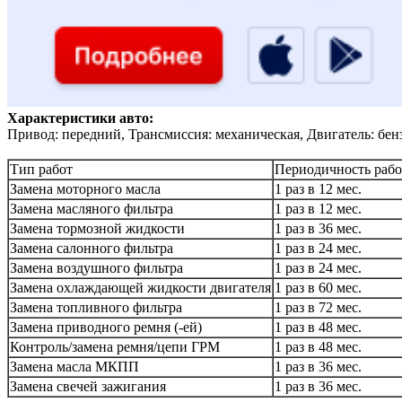
Характеристики авто:
Привод: передний, Трансмиссия: механическая, Двигатель: бен
Тип работ
Периодичность рабо
Замена моторного масла
1 раз в 12 мес.
Замена масляного фильтра
1 раз в 12 мес.
Замена тормозной жидкости
1 раз в 36 мес.
Замена салонного фильтра
1 раз в 24 мес.
Замена воздушного фильтра
1 раз в 24 мес.
Замена охлаждающей жидкости двигателя
1 раз в 60 мес.
Замена топливного фильтра
1 раз в 72 мес.
Замена приводного ремня (-ей)
1 раз в 48 мес.
Контроль/замена ремня/цепи ГРМ
1 раз в 48 мес.
Замена масла МКПП
1 раз в 36 мес.
Замена свечей зажигания
1 раз в 36 мес.