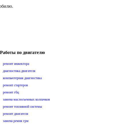
мобилю.
Работы по двигателю
ремонт инжектора
диагностика двигателя
компьютерная диагностика
ремонт стартеров
ремонт гбц
замена маслосъемных колпачков
ремонт топливной системы
ремонт двигателя
замена ремня грм