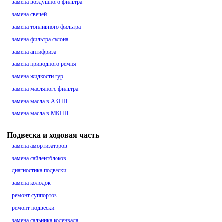
замена воздушного фильтра
замена свечей
замена топливного фильтра
замена фильтра салона
замена антифриза
замена приводного ремня
замена жидкости гур
замена масляного фильтра
замена масла в АКПП
замена масла в МКПП
Подвеска и ходовая часть
замена амортизаторов
замена сайлентблоков
диагностика подвески
замена колодок
ремонт суппортов
ремонт подвески
замена сальника коленвала