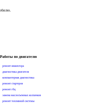
мобилю.
Работы по двигателю
ремонт инжектора
диагностика двигателя
компьютерная диагностика
ремонт стартеров
ремонт гбц
замена маслосъемных колпачков
ремонт топливной системы