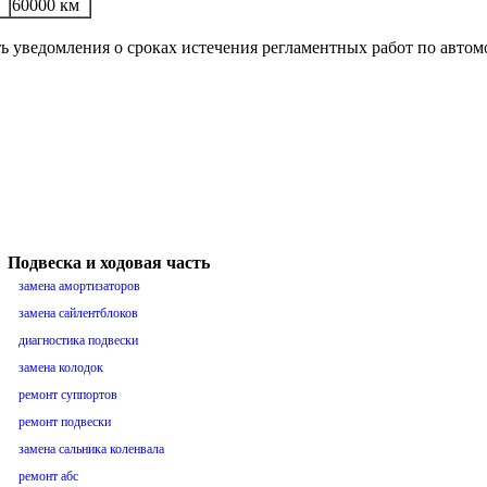
60000 км
ть уведомления о сроках истечения регламентных работ по авто
Подвеска и ходовая часть
замена амортизаторов
замена сайлентблоков
диагностика подвески
замена колодок
ремонт суппортов
ремонт подвески
замена сальника коленвала
ремонт абс