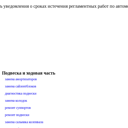
ть уведомления о сроках истечения регламентных работ по авто
Подвеска и ходовая часть
замена амортизаторов
замена сайлентблоков
диагностика подвески
замена колодок
ремонт суппортов
ремонт подвески
замена сальника коленвала