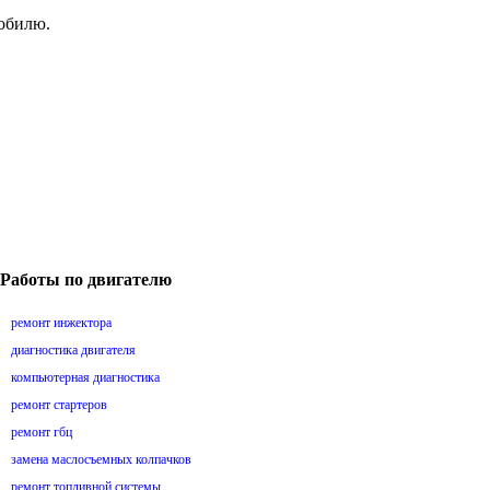
мобилю.
Работы по двигателю
ремонт инжектора
диагностика двигателя
компьютерная диагностика
ремонт стартеров
ремонт гбц
замена маслосъемных колпачков
ремонт топливной системы