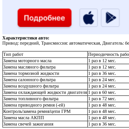
Характеристики авто:
Привод: передний, Трансмиссия: автоматическая, Двигатель: б
Тип работ
Периодичность рабо
Замена моторного масла
1 раз в 12 мес.
Замена масляного фильтра
1 раз в 12 мес.
Замена тормозной жидкости
1 раз в 36 мес.
Замена салонного фильтра
1 раз в 24 мес.
Замена воздушного фильтра
1 раз в 24 мес.
Замена охлаждающей жидкости двигателя
1 раз в 60 мес.
Замена топливного фильтра
1 раз в 72 мес.
Замена приводного ремня (-ей)
1 раз в 48 мес.
Контроль/замена ремня/цепи ГРМ
1 раз в 48 мес.
Замена масла АКПП
1 раз в 48 мес.
Замена свечей зажигания
1 раз в 36 мес.