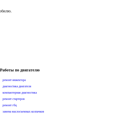
мобилю.
Работы по двигателю
ремонт инжектора
диагностика двигателя
компьютерная диагностика
ремонт стартеров
ремонт гбц
замена маслосъемных колпачков