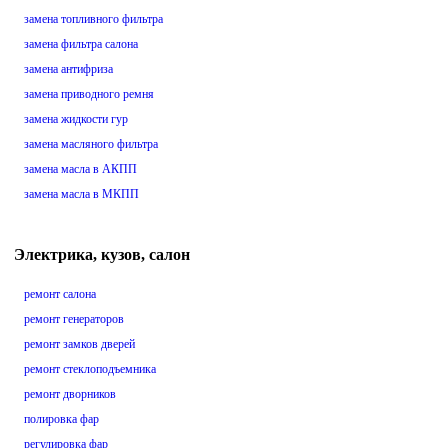
замена топливного фильтра
замена фильтра салона
замена антифриза
замена приводного ремня
замена жидкости гур
замена масляного фильтра
замена масла в АКПП
замена масла в МКПП
Электрика, кузов, салон
ремонт салона
ремонт генераторов
ремонт замков дверей
ремонт стеклоподъемника
ремонт дворников
полировка фар
регулировка фар