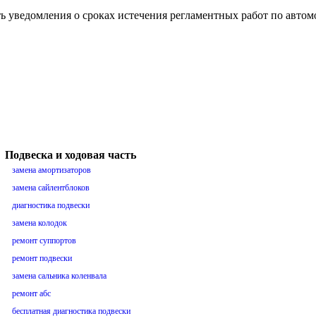
ть уведомления о сроках истечения регламентных работ по авто
Подвеска и ходовая часть
замена амортизаторов
замена сайлентблоков
диагностика подвески
замена колодок
ремонт суппортов
ремонт подвески
замена сальника коленвала
ремонт абс
бесплатная диагностика подвески