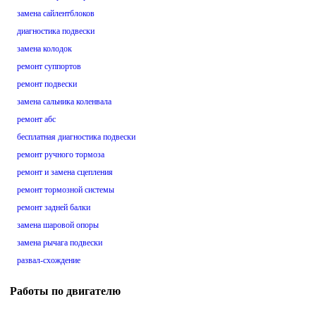
замена сайлентблоков
диагностика подвески
замена колодок
ремонт суппортов
ремонт подвески
замена сальника коленвала
ремонт абс
бесплатная диагностика подвески
ремонт ручного тормоза
ремонт и замена сцепления
ремонт тормозной системы
ремонт задней балки
замена шаровой опоры
замена рычага подвески
развал-схождение
Работы по двигателю