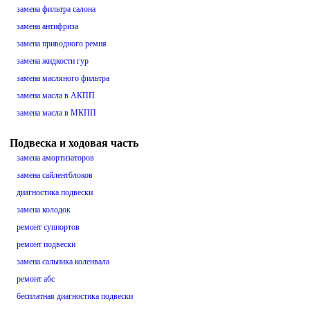
замена фильтра салона
замена антифриза
замена приводного ремня
замена жидкости гур
замена масляного фильтра
замена масла в АКПП
замена масла в МКПП
Подвеска и ходовая часть
замена амортизаторов
замена сайлентблоков
диагностика подвески
замена колодок
ремонт суппортов
ремонт подвески
замена сальника коленвала
ремонт абс
бесплатная диагностика подвески