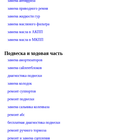
замена антифриза
замена приводного ремня
замена жидкости гур
замена масляного фильтра
замена масла в АКПП
замена масла в МКПП
Подвеска и ходовая часть
замена амортизаторов
замена сайлентблоков
диагностика подвески
замена колодок
ремонт суппортов
ремонт подвески
замена сальника коленвала
ремонт абс
бесплатная диагностика подвески
ремонт ручного тормоза
ремонт и замена сцепления