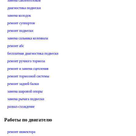
замена сайлентблоков
диагностика подвески
замена колодок
ремонт суппортов
ремонт подвески
замена сальника коленвала
ремонт абс
бесплатная диагностика подвески
ремонт ручного тормоза
ремонт и замена сцепления
ремонт тормозной системы
ремонт задней балки
замена шаровой опоры
замена рычага подвески
развал-схождение
Работы по двигателю
ремонт инжектора