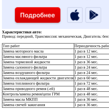
Характеристики авто:
Привод: передний, Трансмиссия: механическая, Двигатель: бен
Тип работ
Периодичность рабо
Замена моторного масла
1 раз в 12 мес.
Замена масляного фильтра
1 раз в 12 мес.
Замена тормозной жидкости
1 раз в 36 мес.
Замена салонного фильтра
1 раз в 24 мес.
Замена воздушного фильтра
1 раз в 24 мес.
Замена охлаждающей жидкости двигателя
1 раз в 60 мес.
Замена топливного фильтра
1 раз в 72 мес.
Замена приводного ремня (-ей)
1 раз в 48 мес.
Контроль/замена ремня/цепи ГРМ
1 раз в 48 мес.
Замена масла МКПП
1 раз в 36 мес.
Замена свечей зажигания
1 раз в 36 мес.