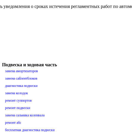
ть уведомления о сроках истечения регламентных работ по авто
Подвеска и ходовая часть
замена амортизаторов
замена сайлентблоков
диагностика подвески
замена колодок
ремонт суппортов
ремонт подвески
замена сальника коленвала
ремонт абс
бесплатная диагностика подвески