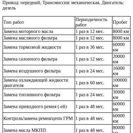
Привод: передний, Трансмиссия: механическая, Двигатель:
дизель
Периодичность
Тип работ
Пробег
работ
Замена моторного масла
1 раз в 12 мес.
8000 км
Замена масляного фильтра
1 раз в 12 мес.
8000 км
60000
Замена тормозной жидкости
1 раз в 36 мес.
км
20000
Замена салонного фильтра
1 раз в 12 мес.
км
16000
Замена воздушного фильтра
1 раз в 24 мес.
км
Замена охлаждающей жидкости
100000
1 раз в 60 мес.
двигателя
км
30000
Замена топливного фильтра
1 раз в 24 мес.
км
60000
Замена приводного ремня (-ей)
1 раз в 48 мес.
км
60000
Контроль/замена ремня/цепи ГРМ
1 раз в 48 мес.
км
80000
Замена масла МКПП
1 раз в 48 мес.
км