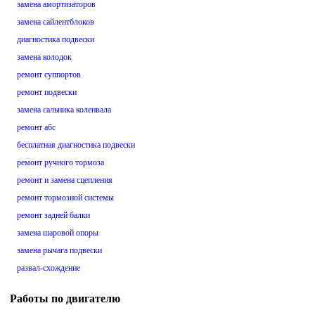
замена амортизаторов
замена сайлентблоков
диагностика подвески
замена колодок
ремонт суппортов
ремонт подвески
замена сальника коленвала
ремонт абс
бесплатная диагностика подвески
ремонт ручного тормоза
ремонт и замена сцепления
ремонт тормозной системы
ремонт задней балки
замена шаровой опоры
замена рычага подвески
развал-схождение
Работы по двигателю