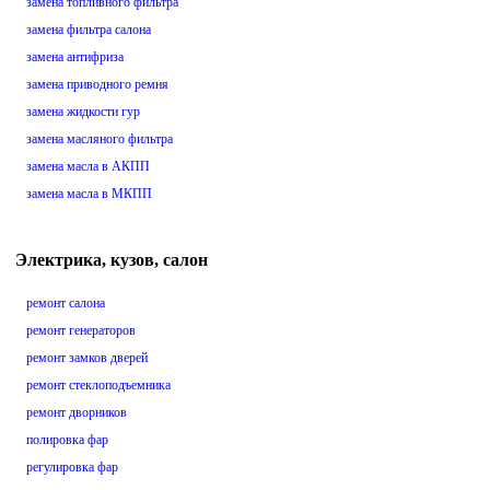
замена топливного фильтра
замена фильтра салона
замена антифриза
замена приводного ремня
замена жидкости гур
замена масляного фильтра
замена масла в АКПП
замена масла в МКПП
Электрика, кузов, салон
ремонт салона
ремонт генераторов
ремонт замков дверей
ремонт стеклоподъемника
ремонт дворников
полировка фар
регулировка фар