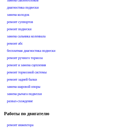
замена сайлентблоков
диагностика подвески
замена колодок
ремонт суппортов
ремонт подвески
замена сальника коленвала
ремонт абс
бесплатная диагностика подвески
ремонт ручного тормоза
ремонт и замена сцепления
ремонт тормозной системы
ремонт задней балки
замена шаровой опоры
замена рычага подвески
развал-схождение
Работы по двигателю
ремонт инжектора