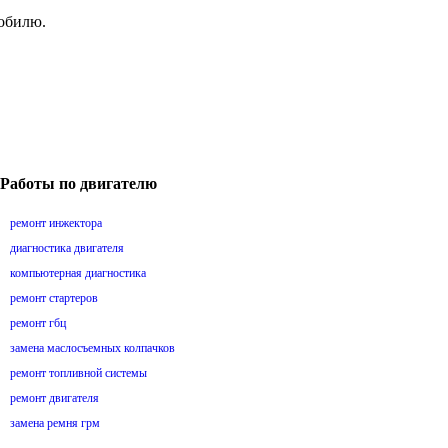
мобилю.
Работы по двигателю
ремонт инжектора
диагностика двигателя
компьютерная диагностика
ремонт стартеров
ремонт гбц
замена маслосъемных колпачков
ремонт топливной системы
ремонт двигателя
замена ремня грм