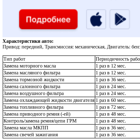
Характеристики авто:
Привод: передний, Трансмиссия: механическая, Двигатель: бен
Тип работ
Периодичность рабо
Замена моторного масла
1 раз в 12 мес.
Замена масляного фильтра
1 раз в 12 мес.
Замена тормозной жидкости
1 раз в 36 мес.
Замена салонного фильтра
1 раз в 24 мес.
Замена воздушного фильтра
1 раз в 24 мес.
Замена охлаждающей жидкости двигателя
1 раз в 60 мес.
Замена топливного фильтра
1 раз в 72 мес.
Замена приводного ремня (-ей)
1 раз в 48 мес.
Контроль/замена ремня/цепи ГРМ
1 раз в 48 мес.
Замена масла МКПП
1 раз в 36 мес.
Замена свечей зажигания
1 раз в 36 мес.