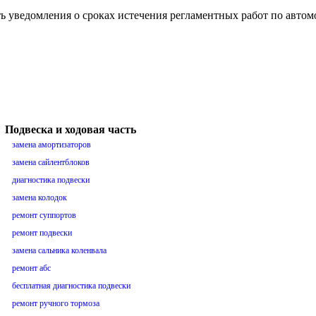
ть уведомления о сроках истечения регламентных работ по авто
Подвеска и ходовая часть
замена амортизаторов
замена сайлентблоков
диагностика подвески
замена колодок
ремонт суппортов
ремонт подвески
замена сальника коленвала
ремонт абс
бесплатная диагностика подвески
ремонт ручного тормоза