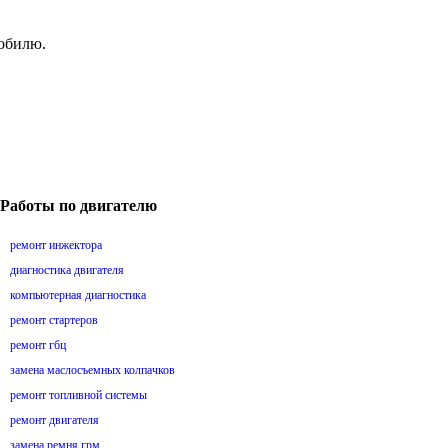
мобилю.
Работы по двигателю
ремонт инжектора
диагностика двигателя
компьютерная диагностика
ремонт стартеров
ремонт гбц
замена маслосъемных колпачков
ремонт топливной системы
ремонт двигателя
замена ремня грм