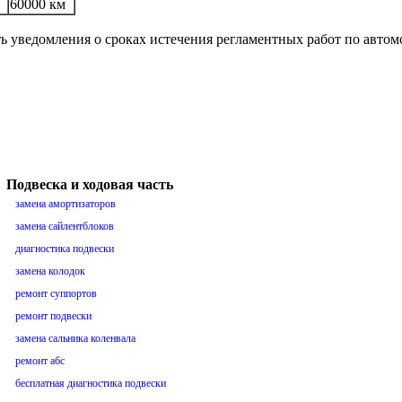
60000 км
ть уведомления о сроках истечения регламентных работ по авто
Подвеска и ходовая часть
замена амортизаторов
замена сайлентблоков
диагностика подвески
замена колодок
ремонт суппортов
ремонт подвески
замена сальника коленвала
ремонт абс
бесплатная диагностика подвески