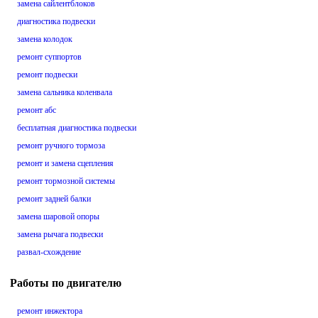
замена сайлентблоков
диагностика подвески
замена колодок
ремонт суппортов
ремонт подвески
замена сальника коленвала
ремонт абс
бесплатная диагностика подвески
ремонт ручного тормоза
ремонт и замена сцепления
ремонт тормозной системы
ремонт задней балки
замена шаровой опоры
замена рычага подвески
развал-схождение
Работы по двигателю
ремонт инжектора