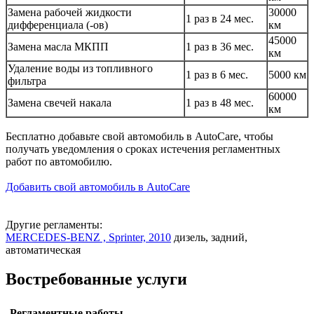
Замена рабочей жидкости
30000
1 раз в 24 мес.
дифференциала (-ов)
км
45000
Замена масла МКПП
1 раз в 36 мес.
км
Удаление воды из топливного
1 раз в 6 мес.
5000 км
фильтра
60000
Замена свечей накала
1 раз в 48 мес.
км
Бесплатно добавьте свой автомобиль в AutoCare, чтобы
получать уведомления о сроках истечения регламентных
работ по автомобилю.
Добавить свой автомобиль в AutoCare
Другие регламенты:
MERCEDES-BENZ , Sprinter, 2010
дизель, задний,
автоматическая
Востребованные услуги
Регламентные работы