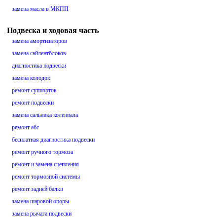
замена масла в МКПП
Подвеска и ходовая часть
замена амортизаторов
замена сайлентблоков
диагностика подвески
замена колодок
ремонт суппортов
ремонт подвески
замена сальника коленвала
ремонт абс
бесплатная диагностика подвески
ремонт ручного тормоза
ремонт и замена сцепления
ремонт тормозной системы
ремонт задней балки
замена шаровой опоры
замена рычага подвески