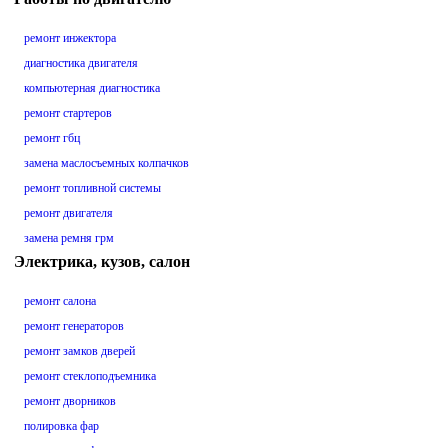
ремонт инжектора
диагностика двигателя
компьютерная диагностика
ремонт стартеров
ремонт гбц
замена маслосъемных колпачков
ремонт топливной системы
ремонт двигателя
замена ремня грм
Электрика, кузов, салон
ремонт салона
ремонт генераторов
ремонт замков дверей
ремонт стеклоподъемника
ремонт дворников
полировка фар