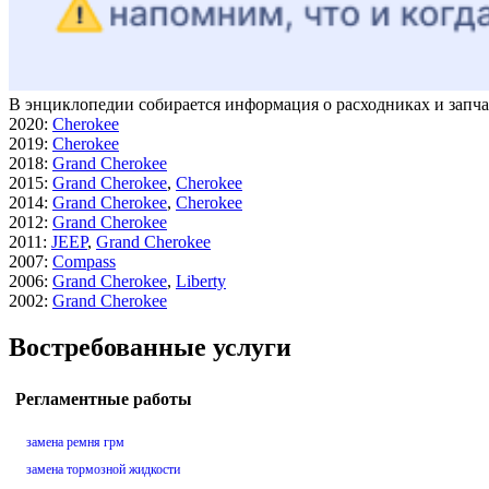
В энциклопедии собирается информация о расходниках и запча
2020
:
Cherokee
2019
:
Cherokee
2018
:
Grand Cherokee
2015
:
Grand Cherokee
,
Cherokee
2014
:
Grand Cherokee
,
Cherokee
2012
:
Grand Cherokee
2011
:
JEEP
,
Grand Cherokee
2007
:
Compass
2006
:
Grand Cherokee
,
Liberty
2002
:
Grand Cherokee
Востребованные услуги
Регламентные работы
замена ремня грм
замена тормозной жидкости