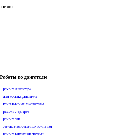
мобилю.
Работы по двигателю
ремонт инжектора
диагностика двигателя
компьютерная диагностика
ремонт стартеров
ремонт гбц
замена маслосъемных колпачков
ремонт топливной системы