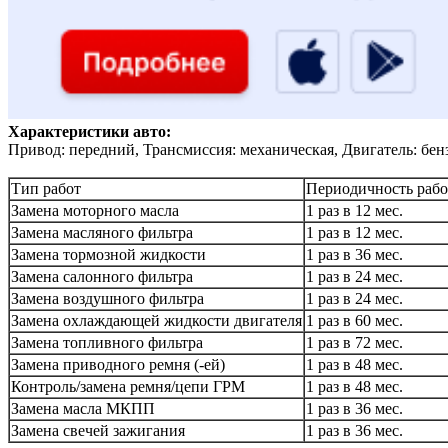
Характеристики авто:
Привод: передний, Трансмиссия: механическая, Двигатель: бен
Тип работ
Периодичность рабо
Замена моторного масла
1 раз в 12 мес.
Замена масляного фильтра
1 раз в 12 мес.
Замена тормозной жидкости
1 раз в 36 мес.
Замена салонного фильтра
1 раз в 24 мес.
Замена воздушного фильтра
1 раз в 24 мес.
Замена охлаждающей жидкости двигателя
1 раз в 60 мес.
Замена топливного фильтра
1 раз в 72 мес.
Замена приводного ремня (-ей)
1 раз в 48 мес.
Контроль/замена ремня/цепи ГРМ
1 раз в 48 мес.
Замена масла МКПП
1 раз в 36 мес.
Замена свечей зажигания
1 раз в 36 мес.