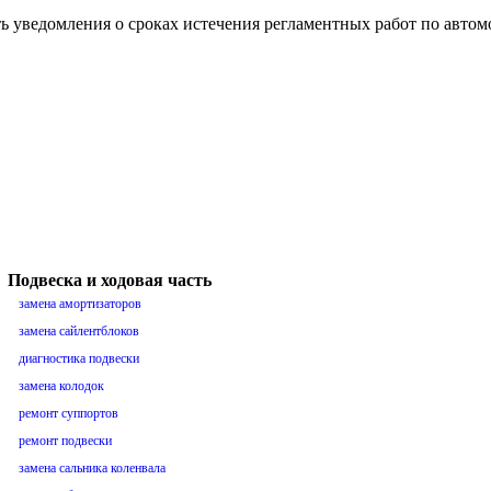
ть уведомления о сроках истечения регламентных работ по авто
Подвеска и ходовая часть
замена амортизаторов
замена сайлентблоков
диагностика подвески
замена колодок
ремонт суппортов
ремонт подвески
замена сальника коленвала