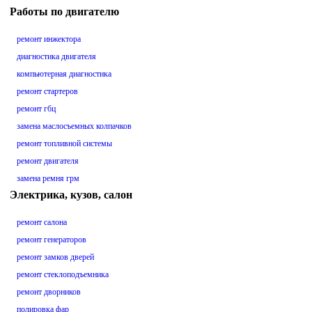
Работы по двигателю
ремонт инжектора
диагностика двигателя
компьютерная диагностика
ремонт стартеров
ремонт гбц
замена маслосъемных колпачков
ремонт топливной системы
ремонт двигателя
замена ремня грм
Электрика, кузов, салон
ремонт салона
ремонт генераторов
ремонт замков дверей
ремонт стеклоподъемника
ремонт дворников
полировка фар