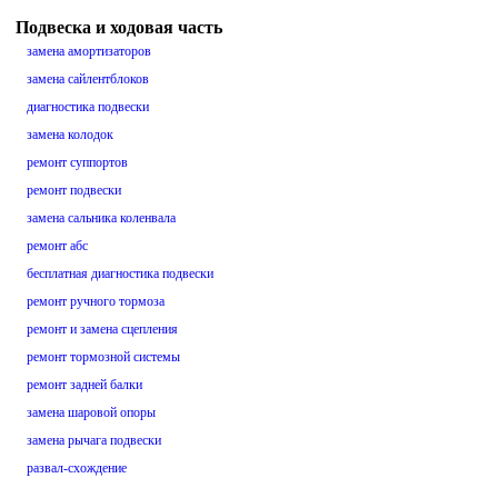
Подвеска и ходовая часть
замена амортизаторов
замена сайлентблоков
диагностика подвески
замена колодок
ремонт суппортов
ремонт подвески
замена сальника коленвала
ремонт абс
бесплатная диагностика подвески
ремонт ручного тормоза
ремонт и замена сцепления
ремонт тормозной системы
ремонт задней балки
замена шаровой опоры
замена рычага подвески
развал-схождение