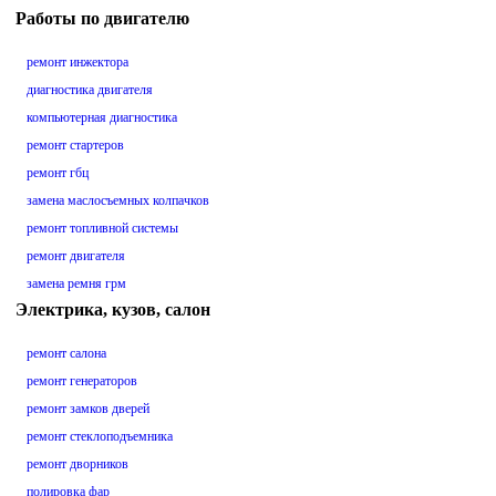
Работы по двигателю
ремонт инжектора
диагностика двигателя
компьютерная диагностика
ремонт стартеров
ремонт гбц
замена маслосъемных колпачков
ремонт топливной системы
ремонт двигателя
замена ремня грм
Электрика, кузов, салон
ремонт салона
ремонт генераторов
ремонт замков дверей
ремонт стеклоподъемника
ремонт дворников
полировка фар