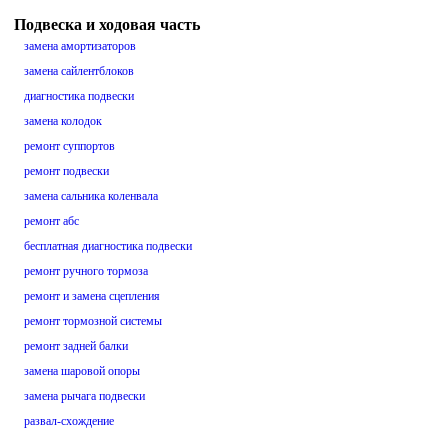
Подвеска и ходовая часть
замена амортизаторов
замена сайлентблоков
диагностика подвески
замена колодок
ремонт суппортов
ремонт подвески
замена сальника коленвала
ремонт абс
бесплатная диагностика подвески
ремонт ручного тормоза
ремонт и замена сцепления
ремонт тормозной системы
ремонт задней балки
замена шаровой опоры
замена рычага подвески
развал-схождение