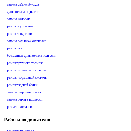
замена сайлентблоков
диагностика подвески
замена колодок
ремонт суппортов
ремонт подвески
замена сальника коленвала
ремонт абс
бесплатная диагностика подвески
ремонт ручного тормоза
ремонт и замена сцепления
ремонт тормозной системы
ремонт задней балки
замена шаровой опоры
замена рычага подвески
развал-схождение
Работы по двигателю