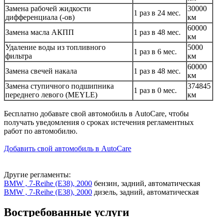
Замена рабочей жидкости
30000
1 раз в 24 мес.
дифференциала (-ов)
км
60000
Замена масла АКПП
1 раз в 48 мес.
км
Удаление воды из топливного
5000
1 раз в 6 мес.
фильтра
км
60000
Замена свечей накала
1 раз в 48 мес.
км
Замена ступичного подшипника
374845
1 раз в 0 мес.
переднего левого (MEYLE)
км
Бесплатно добавьте свой автомобиль в AutoCare, чтобы
получать уведомления о сроках истечения регламентных
работ по автомобилю.
Добавить свой автомобиль в AutoCare
Другие регламенты:
BMW , 7-Reihe (E38), 2000
бензин, задний, автоматическая
BMW , 7-Reihe (E38), 2000
дизель, задний, автоматическая
Востребованные услуги