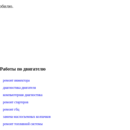
мобилю.
Работы по двигателю
ремонт инжектора
диагностика двигателя
компьютерная диагностика
ремонт стартеров
ремонт гбц
замена маслосъемных колпачков
ремонт топливной системы