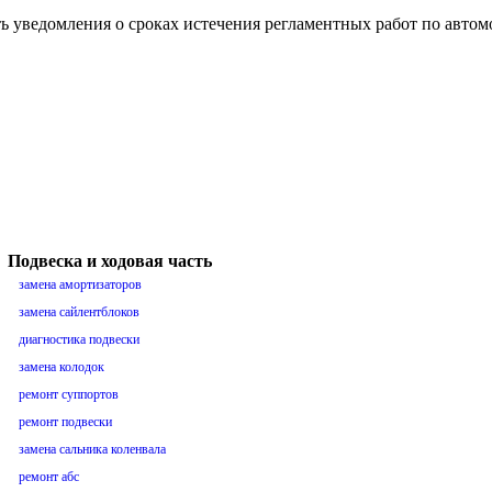
ть уведомления о сроках истечения регламентных работ по авто
Подвеска и ходовая часть
замена амортизаторов
замена сайлентблоков
диагностика подвески
замена колодок
ремонт суппортов
ремонт подвески
замена сальника коленвала
ремонт абс