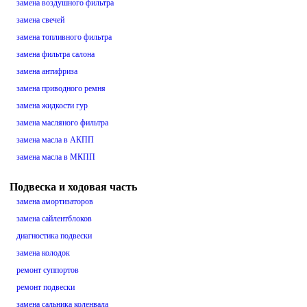
замена воздушного фильтра
замена свечей
замена топливного фильтра
замена фильтра салона
замена антифриза
замена приводного ремня
замена жидкости гур
замена масляного фильтра
замена масла в АКПП
замена масла в МКПП
Подвеска и ходовая часть
замена амортизаторов
замена сайлентблоков
диагностика подвески
замена колодок
ремонт суппортов
ремонт подвески
замена сальника коленвала