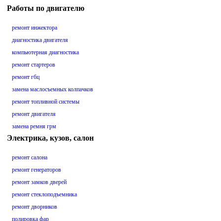
Работы по двигателю
ремонт инжектора
диагностика двигателя
компьютерная диагностика
ремонт стартеров
ремонт гбц
замена маслосъемных колпачков
ремонт топливной системы
ремонт двигателя
замена ремня грм
Электрика, кузов, салон
ремонт салона
ремонт генераторов
ремонт замков дверей
ремонт стеклоподъемника
ремонт дворников
полировка фар