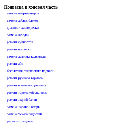
Подвеска и ходовая часть
замена амортизаторов
замена сайлентблоков
диагностика подвески
замена колодок
ремонт суппортов
ремонт подвески
замена сальника коленвала
ремонт абс
бесплатная диагностика подвески
ремонт ручного тормоза
ремонт и замена сцепления
ремонт тормозной системы
ремонт задней балки
замена шаровой опоры
замена рычага подвески
развал-схождение