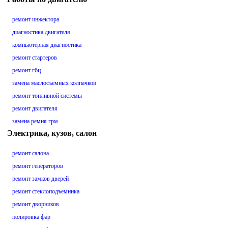
ремонт инжектора
диагностика двигателя
компьютерная диагностика
ремонт стартеров
ремонт гбц
замена маслосъемных колпачков
ремонт топливной системы
ремонт двигателя
замена ремня грм
Электрика, кузов, салон
ремонт салона
ремонт генераторов
ремонт замков дверей
ремонт стеклоподъемника
ремонт дворников
полировка фар