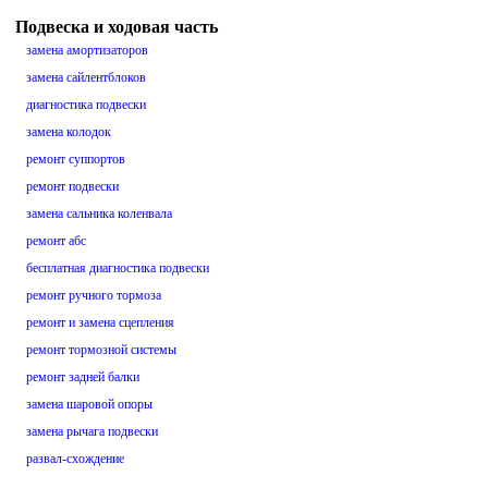
Подвеска и ходовая часть
замена амортизаторов
замена сайлентблоков
диагностика подвески
замена колодок
ремонт суппортов
ремонт подвески
замена сальника коленвала
ремонт абс
бесплатная диагностика подвески
ремонт ручного тормоза
ремонт и замена сцепления
ремонт тормозной системы
ремонт задней балки
замена шаровой опоры
замена рычага подвески
развал-схождение