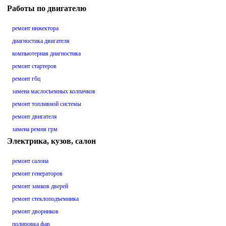
Работы по двигателю
ремонт инжектора
диагностика двигателя
компьютерная диагностика
ремонт стартеров
ремонт гбц
замена маслосъемных колпачков
ремонт топливной системы
ремонт двигателя
замена ремня грм
Электрика, кузов, салон
ремонт салона
ремонт генераторов
ремонт замков дверей
ремонт стеклоподъемника
ремонт дворников
полировка фар