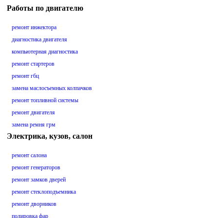
Работы по двигателю
ремонт инжектора
диагностика двигателя
компьютерная диагностика
ремонт стартеров
ремонт гбц
замена маслосъемных колпачков
ремонт топливной системы
ремонт двигателя
замена ремня грм
Электрика, кузов, салон
ремонт салона
ремонт генераторов
ремонт замков дверей
ремонт стеклоподъемника
ремонт дворников
полировка фар