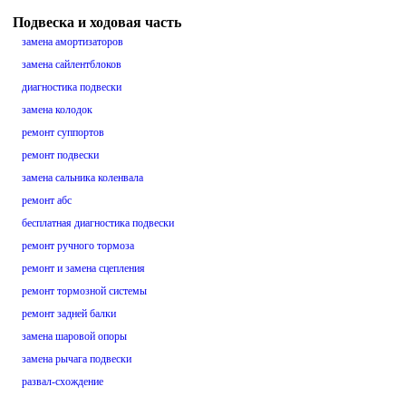
Подвеска и ходовая часть
замена амортизаторов
замена сайлентблоков
диагностика подвески
замена колодок
ремонт суппортов
ремонт подвески
замена сальника коленвала
ремонт абс
бесплатная диагностика подвески
ремонт ручного тормоза
ремонт и замена сцепления
ремонт тормозной системы
ремонт задней балки
замена шаровой опоры
замена рычага подвески
развал-схождение