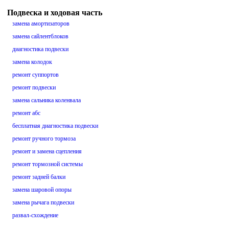
Подвеска и ходовая часть
замена амортизаторов
замена сайлентблоков
диагностика подвески
замена колодок
ремонт суппортов
ремонт подвески
замена сальника коленвала
ремонт абс
бесплатная диагностика подвески
ремонт ручного тормоза
ремонт и замена сцепления
ремонт тормозной системы
ремонт задней балки
замена шаровой опоры
замена рычага подвески
развал-схождение