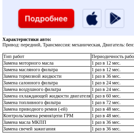
Характеристики авто:
Привод: передний, Трансмиссия: механическая, Двигатель: бен
Тип работ
Периодичность рабо
Замена моторного масла
1 раз в 12 мес.
Замена масляного фильтра
1 раз в 12 мес.
Замена тормозной жидкости
1 раз в 36 мес.
Замена салонного фильтра
1 раз в 24 мес.
Замена воздушного фильтра
1 раз в 24 мес.
Замена охлаждающей жидкости двигателя
1 раз в 60 мес.
Замена топливного фильтра
1 раз в 72 мес.
Замена приводного ремня (-ей)
1 раз в 48 мес.
Контроль/замена ремня/цепи ГРМ
1 раз в 48 мес.
Замена масла МКПП
1 раз в 36 мес.
Замена свечей зажигания
1 раз в 36 мес.