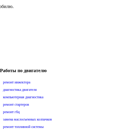
мобилю.
Работы по двигателю
ремонт инжектора
диагностика двигателя
компьютерная диагностика
ремонт стартеров
ремонт гбц
замена маслосъемных колпачков
ремонт топливной системы