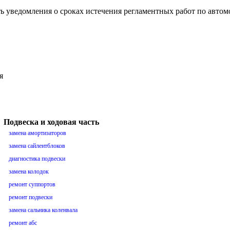
ть уведомления о сроках истечения регламентных работ по авто
я
Подвеска и ходовая часть
замена амортизаторов
замена сайлентблоков
диагностика подвески
замена колодок
ремонт суппортов
ремонт подвески
замена сальника коленвала
ремонт абс