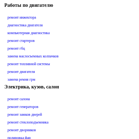
Работы по двигателю
ремонт инжектора
диагностика двигателя
компьютерная диагностика
ремонт стартеров
ремонт гбц
замена маслосъемных колпачков
ремонт топливной системы
ремонт двигателя
замена ремня грм
Электрика, кузов, салон
ремонт салона
ремонт генераторов
ремонт замков дверей
ремонт стеклоподъемника
ремонт дворников
полировка фар