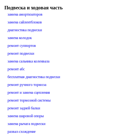
Подвеска и ходовая часть
замена амортизаторов
замена сайлентблоков
диагностика подвески
замена колодок
ремонт суппортов
ремонт подвески
замена сальника коленвала
ремонт абс
бесплатная диагностика подвески
ремонт ручного тормоза
ремонт и замена сцепления
ремонт тормозной системы
ремонт задней балки
замена шаровой опоры
замена рычага подвески
развал-схождение