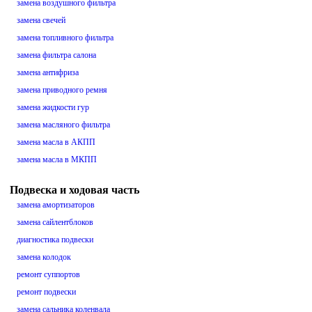
замена воздушного фильтра
замена свечей
замена топливного фильтра
замена фильтра салона
замена антифриза
замена приводного ремня
замена жидкости гур
замена масляного фильтра
замена масла в АКПП
замена масла в МКПП
Подвеска и ходовая часть
замена амортизаторов
замена сайлентблоков
диагностика подвески
замена колодок
ремонт суппортов
ремонт подвески
замена сальника коленвала