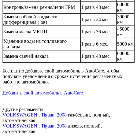
60000
Контроль/замена ремня/цепи ГРМ
1 раз в 48 мес.
км
Замена рабочей жидкости
30000
1 раз в 24 мес.
дифференциала (-ов)
км
45000
Замена масла МКПП
1 раз в 36 мес.
км
Удаление воды из топливного
1 раз в 6 мес.
5000 км
фильтра
60000
Замена свечей накала
1 раз в 48 мес.
км
Бесплатно добавьте свой автомобиль в AutoCare, чтобы
получать уведомления о сроках истечения регламентных
работ по автомобилю.
Добавить свой автомобиль в AutoCare
Другие регламенты:
VOLKSWAGEN , Tiguan, 2008
газ/бензин, полный,
автоматическая
VOLKSWAGEN , Tiguan, 2008
дизель, полный,
автоматическая