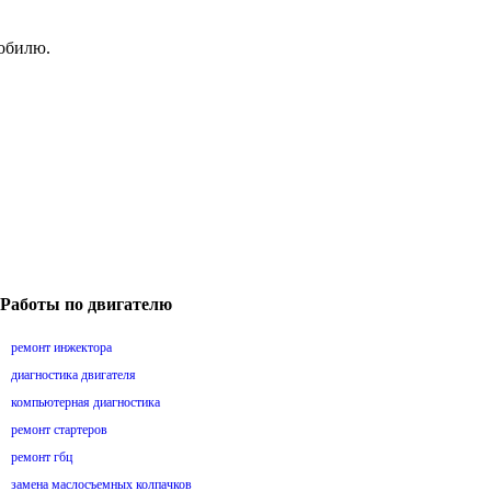
мобилю.
Работы по двигателю
ремонт инжектора
диагностика двигателя
компьютерная диагностика
ремонт стартеров
ремонт гбц
замена маслосъемных колпачков