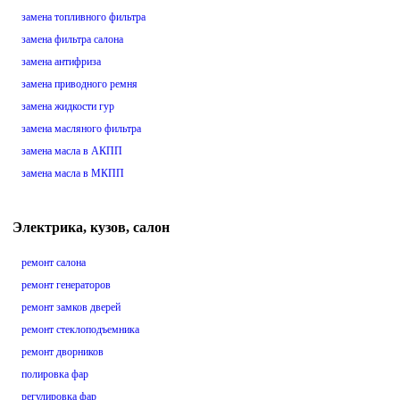
замена топливного фильтра
замена фильтра салона
замена антифриза
замена приводного ремня
замена жидкости гур
замена масляного фильтра
замена масла в АКПП
замена масла в МКПП
Электрика, кузов, салон
ремонт салона
ремонт генераторов
ремонт замков дверей
ремонт стеклоподъемника
ремонт дворников
полировка фар
регулировка фар