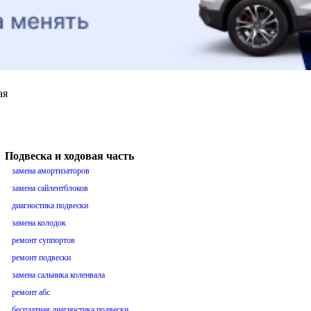
ая
Подвеска и ходовая часть
замена амортизаторов
замена сайлентблоков
диагностика подвески
замена колодок
ремонт суппортов
ремонт подвески
замена сальника коленвала
ремонт абс
бесплатная диагностика подвески