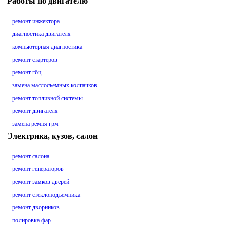
Работы по двигателю
ремонт инжектора
диагностика двигателя
компьютерная диагностика
ремонт стартеров
ремонт гбц
замена маслосъемных колпачков
ремонт топливной системы
ремонт двигателя
замена ремня грм
Электрика, кузов, салон
ремонт салона
ремонт генераторов
ремонт замков дверей
ремонт стеклоподъемника
ремонт дворников
полировка фар