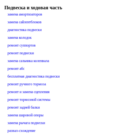
Подвеска и ходовая часть
замена амортизаторов
замена сайлентблоков
диагностика подвески
замена колодок
ремонт суппортов
ремонт подвески
замена сальника коленвала
ремонт абс
бесплатная диагностика подвески
ремонт ручного тормоза
ремонт и замена сцепления
ремонт тормозной системы
ремонт задней балки
замена шаровой опоры
замена рычага подвески
развал-схождение