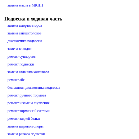
замена масла в МКПП
Подвеска и ходовая часть
замена амортизаторов
замена сайлентблоков
диагностика подвески
замена колодок
ремонт суппортов
ремонт подвески
замена сальника коленвала
ремонт абс
бесплатная диагностика подвески
ремонт ручного тормоза
ремонт и замена сцепления
ремонт тормозной системы
ремонт задней балки
замена шаровой опоры
замена рычага подвески