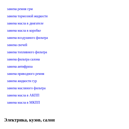
замена ремня грм
замена тормозной жидкости
замена масла в двигателе
замена масла в коробке
замена воздушного фильтра
замена свечей
замена топливного фильтра
замена фильтра салона
замена антифриза
замена приводного ремня
замена жидкости гур
замена масляного фильтра
замена масла в АКПП
замена масла в МКПП
Электрика, кузов, салон