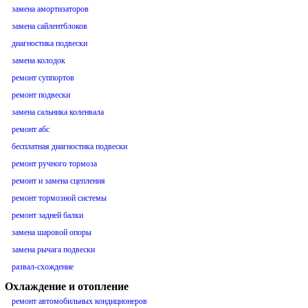
замена амортизаторов
замена сайлентблоков
диагностика подвески
замена колодок
ремонт суппортов
ремонт подвески
замена сальника коленвала
ремонт абс
бесплатная диагностика подвески
ремонт ручного тормоза
ремонт и замена сцепления
ремонт тормозной системы
ремонт задней балки
замена шаровой опоры
замена рычага подвески
развал-схождение
Охлаждение и отопление
ремонт автомобильных кондиционеров