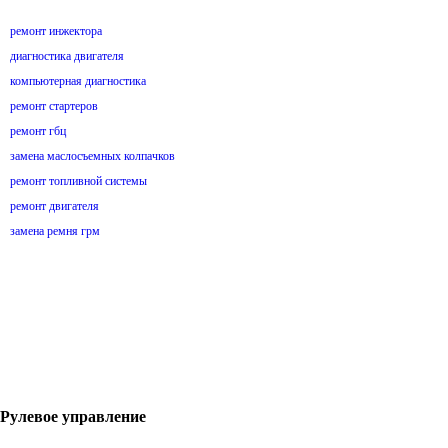
ремонт инжектора
диагностика двигателя
компьютерная диагностика
ремонт стартеров
ремонт гбц
замена маслосъемных колпачков
ремонт топливной системы
ремонт двигателя
замена ремня грм
Рулевое управление