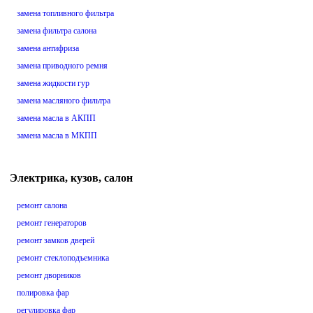
замена топливного фильтра
замена фильтра салона
замена антифриза
замена приводного ремня
замена жидкости гур
замена масляного фильтра
замена масла в АКПП
замена масла в МКПП
Электрика, кузов, салон
ремонт салона
ремонт генераторов
ремонт замков дверей
ремонт стеклоподъемника
ремонт дворников
полировка фар
регулировка фар