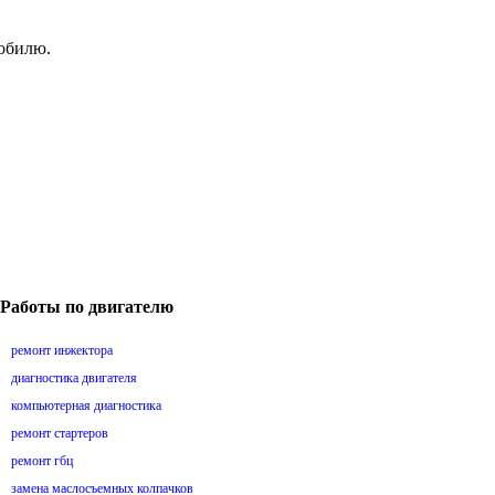
мобилю.
Работы по двигателю
ремонт инжектора
диагностика двигателя
компьютерная диагностика
ремонт стартеров
ремонт гбц
замена маслосъемных колпачков