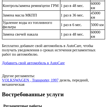
60000
Контроль/замена ремня/цепи ГРМ
1 раз в 48 мес.
км
45000
Замена масла МКПП
1 раз в 36 мес.
км
Удаление воды из топливного
1 раз в 6 мес.
5000 км
фильтра
60000
Замена свечей накала
1 раз в 48 мес.
км
Бесплатно добавьте свой автомобиль в AutoCare, чтобы
получать уведомления о сроках истечения регламентных
работ по автомобилю.
Добавить свой автомобиль в AutoCare
Другие регламенты:
VOLKSWAGEN , Transporter, 1997
дизель, передний,
механическая
Востребованные услуги
Регламентные работы