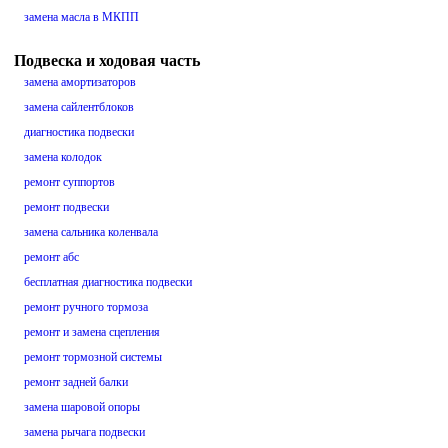
замена масла в МКПП
Подвеска и ходовая часть
замена амортизаторов
замена сайлентблоков
диагностика подвески
замена колодок
ремонт суппортов
ремонт подвески
замена сальника коленвала
ремонт абс
бесплатная диагностика подвески
ремонт ручного тормоза
ремонт и замена сцепления
ремонт тормозной системы
ремонт задней балки
замена шаровой опоры
замена рычага подвески