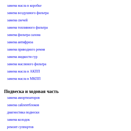
замена масла в коробке
замена воздушного фильтра
замена свечей
замена топливного фильтра
замена фильтра салона
замена антифриза
замена приводного ремня
замена жидкости гур
замена масляного фильтра
замена масла в АКПП
замена масла в МКПП
Подвеска и ходовая часть
замена амортизаторов
замена сайлентблоков
диагностика подвески
замена колодок
ремонт суппортов