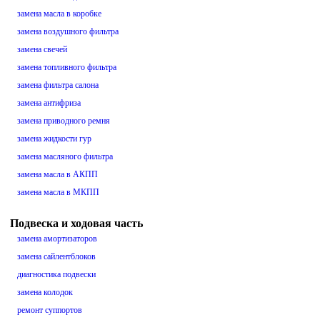
замена масла в коробке
замена воздушного фильтра
замена свечей
замена топливного фильтра
замена фильтра салона
замена антифриза
замена приводного ремня
замена жидкости гур
замена масляного фильтра
замена масла в АКПП
замена масла в МКПП
Подвеска и ходовая часть
замена амортизаторов
замена сайлентблоков
диагностика подвески
замена колодок
ремонт суппортов