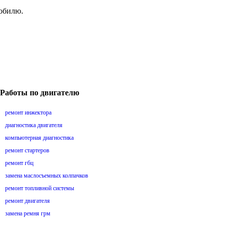
мобилю.
Работы по двигателю
ремонт инжектора
диагностика двигателя
компьютерная диагностика
ремонт стартеров
ремонт гбц
замена маслосъемных колпачков
ремонт топливной системы
ремонт двигателя
замена ремня грм