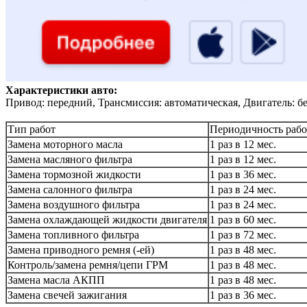
Характеристики авто:
Привод: передний, Трансмиссия: автоматическая, Двигатель: б
Тип работ
Периодичность рабо
Замена моторного масла
1 раз в 12 мес.
Замена масляного фильтра
1 раз в 12 мес.
Замена тормозной жидкости
1 раз в 36 мес.
Замена салонного фильтра
1 раз в 24 мес.
Замена воздушного фильтра
1 раз в 24 мес.
Замена охлаждающей жидкости двигателя
1 раз в 60 мес.
Замена топливного фильтра
1 раз в 72 мес.
Замена приводного ремня (-ей)
1 раз в 48 мес.
Контроль/замена ремня/цепи ГРМ
1 раз в 48 мес.
Замена масла АКПП
1 раз в 48 мес.
Замена свечей зажигания
1 раз в 36 мес.