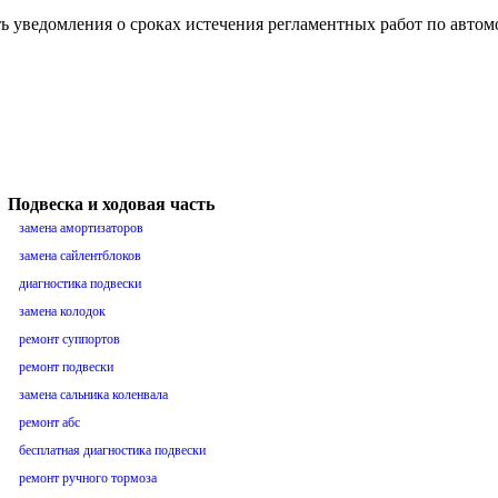
ть уведомления о сроках истечения регламентных работ по авто
Подвеска и ходовая часть
замена амортизаторов
замена сайлентблоков
диагностика подвески
замена колодок
ремонт суппортов
ремонт подвески
замена сальника коленвала
ремонт абс
бесплатная диагностика подвески
ремонт ручного тормоза